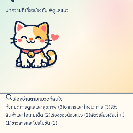
บทความที่เกี่ยวข้องกับ #ดูแลแมว
เลือกอ่านตามหมวดที่สนใจ
ทั้งหมด
การดูแลและสุขภาพ
(
3
)
อาหารและโภชนาการ
(
3
)
รีวิว
สินค้าและไอเทมเด็ด
(
2
)
เรื่องของน้องแมว
(
2
)
สัตว์เลี้ยงเชียงใหม่
(
1
)
ข่าวสารและโปรโมชั่น
(
1
)