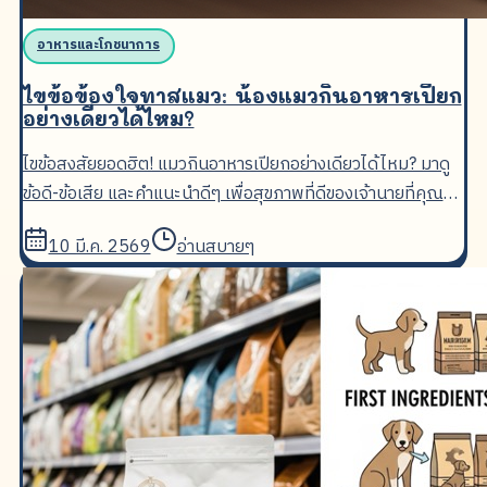
อาหารและโภชนาการ
ไขข้อข้องใจทาสแมว: น้องแมวกินอาหารเปียก
อย่างเดียวได้ไหม?
ไขข้อสงสัยยอดฮิต! แมวกินอาหารเปียกอย่างเดียวได้ไหม? มาดู
ข้อดี-ข้อเสีย และคำแนะนำดีๆ เพื่อสุขภาพที่ดีของเจ้านายที่คุณรัก
กันเถอะ
10 มี.ค. 2569
อ่านสบายๆ