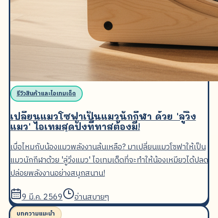
รีวิวสินค้าและไอเทมเด็ด
เปลี่ยนแมวโซฟาเป็นแมวนักกีฬา ด้วย 'ลู่วิ่ง
แมว' ไอเทมสุดปังที่ทาสต้องมี!
เบื่อไหมกับน้องแมวพลังงานล้นเหลือ? มาเปลี่ยนแมวโซฟาให้เป็น
แมวนักกีฬาด้วย 'ลู่วิ่งแมว' ไอเทมเด็ดที่จะทำให้น้องเหมียวได้ปลด
ปล่อยพลังงานอย่างสนุกสนาน!
9 มี.ค. 2569
อ่านสบายๆ
บทความแนะนำ